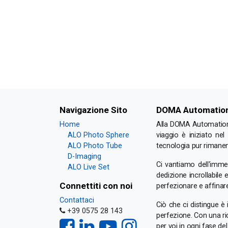
Navigazione Sito
DOMA Automation 
Home
Alla DOMA Automation, 
ALO Photo Sphere
viaggio è iniziato ne
ALO Photo Tube
tecnologia pur rimanend
D-Imaging
Ci vantiamo dell'imm
ALO Live Set
dedizione incrollabile
Connettiti con noi
perfezionare e affinar
Contattaci
Ciò che ci distingue è
+39 0575 28 143
perfezione. Con una ri
per voi in ogni fase de