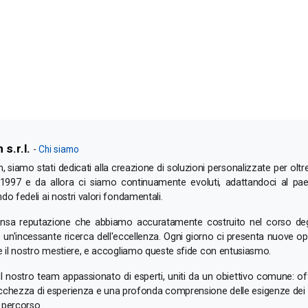
s.r.l.
-
Chi siamo
siamo stati dedicati alla creazione di soluzioni personalizzate per oltre
l 1997 e da allora ci siamo continuamente evoluti, adattandoci al pa
o fedeli ai nostri valori fondamentali.
ensa reputazione che abbiamo accuratamente costruito nel corso degl
 e un'incessante ricerca dell'eccellenza. Ogni giorno ci presenta nuove op
e il nostro mestiere, e accogliamo queste sfide con entusiasmo.
 il nostro team appassionato di esperti, uniti da un obiettivo comune: of
cchezza di esperienza e una profonda comprensione delle esigenze dei no
l percorso.